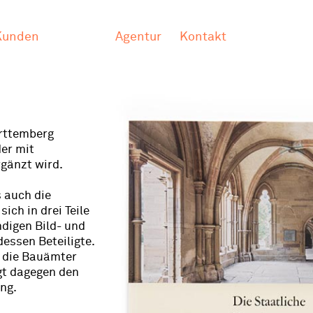
Kunden
Agentur
Kontakt
rttemberg
der mit
rgänzt wird.
s auch die
ich in drei Teile
ndigen Bild- und
essen Beteiligte.
n die Bauämter
gt dagegen den
ng.