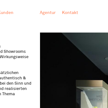
Kunden
Agentur
Kontakt
s
und Showrooms
e Wirkungsweise
sätzlichen
„authentisch &
abei den Sinn und
d realisierten
um Thema